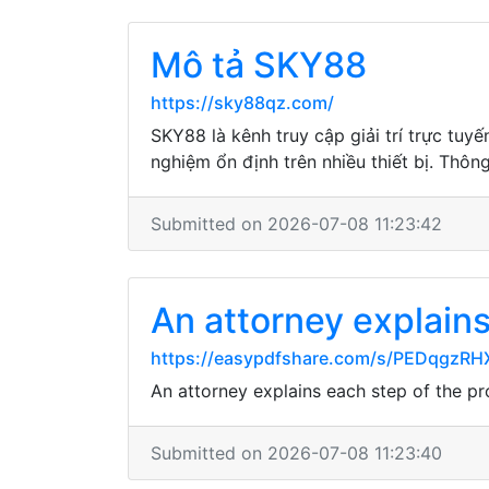
Mô tả SKY88
https://sky88qz.com/
SKY88 là kênh truy cập giải trí trực tuy
nghiệm ổn định trên nhiều thiết bị. Thôn
Submitted on 2026-07-08 11:23:42
An attorney explains
https://easypdfshare.com/s/PEDqgzR
An attorney explains each step of the p
Submitted on 2026-07-08 11:23:40