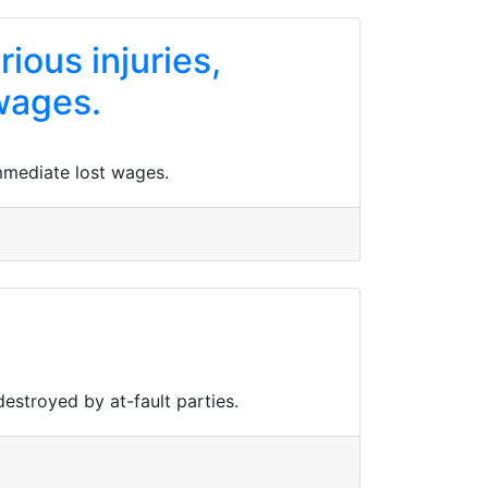
ious injuries,
wages.
immediate lost wages.
destroyed by at-fault parties.