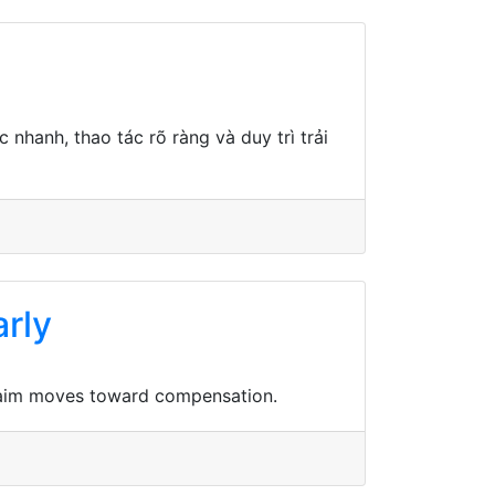
nhanh, thao tác rõ ràng và duy trì trải
arly
 claim moves toward compensation.