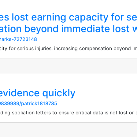
s lost earning capacity for ser
ation beyond immediate lost 
kmarks-72723148
city for serious injuries, increasing compensation beyond 
evidence quickly
9839989/patrick1818785
ng spoliation letters to ensure critical data is not lost or 