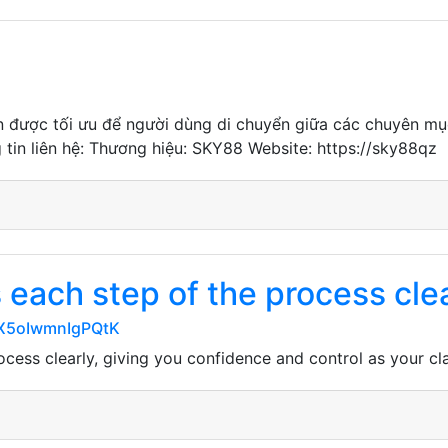
ến được tối ưu để người dùng di chuyển giữa các chuyên mục 
g tin liên hệ: Thương hiệu: SKY88 Website: https://sky88qz
 each step of the process cle
HX5oIwmnIgPQtK
rocess clearly, giving you confidence and control as your