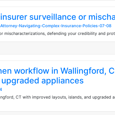
insurer surveillance or misch
t-Attorney-Navigating-Complex-Insurance-Policies-07-08
or mischaracterizations, defending your credibility and prot
hen workflow in Wallingford, 
nd upgraded appliances
4
ingford, CT with improved layouts, islands, and upgraded 